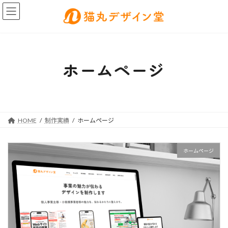
コ
ナ
ン
ビ
テ
ゲ
ン
ー
ツ
シ
へ
ョ
ホームページ
ス
ン
キ
に
ッ
移
プ
動
HOME
制作実績
ホームページ
ホームページ