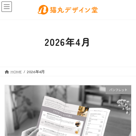
コ
ナ
ン
ビ
テ
ゲ
ン
ー
ツ
シ
へ
ョ
2026年4月
ス
ン
キ
に
ッ
移
プ
動
HOME
2026年4月
パンフレット