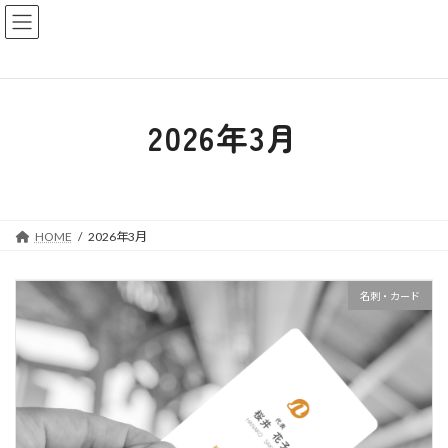
コ
ナ
ン
ビ
テ
ゲ
ン
ー
ツ
シ
へ
ョ
2026年3月
ス
ン
キ
に
ッ
移
プ
動
HOME
2026年3月
名刺・カード